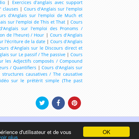
dio
|
Exercices d'anglais avec support
" clauses
|
Cours d'Anglais sur l'emploi
urs d'Anglais sur l'emploi de Much et
ais sur l'emploi de This et That
|
Cours
d'Anglais sur l'emploi des Pronoms /
ion de l'heure) / Hour
|
Cours d'Anglais
r l'écriture de la date
|
Cours d'Anglais
ours d'Anglais sur le Discours direct et
lais sur Le passif / The passive
|
Cours
sur les Adjectifs composés / Compound
eurs / Quantifiers
|
Cours d'Anglais sur
 structures causatives / The causative
idéo sur le prétérit simple (The past
 english as a second language
OK
érience d'utilisateur et de vous
oir plus