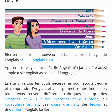
Détails
Lesson 19 – Do you like..?
Lesson 20 – My daily routine
Lesson 21 – How much is this dress ?
Lesson 22 – Can you tell me the way to…?
Lesson 23 – What are you doing ?
Lesson 24 – Can you come and see me this
evening ?
Bienvenue sur le nouveau portail d'apprentissage de
l'Anglais :
Facile-Anglais.com
Lesson 25 – What did you do yesterday night ?
Apprendre l'Anglais avec Facile-Anglais n'a jamais été aussi
Lesson 26 – Where did you go on holidays last
simple (Esl : english as a second language).
summer ?
Le site offre tous les outils nécessaires pour écouter, écrire
Lesson 27 – What were you doing yesterday
et comprendre l'Anglais et vous permettre une immersion
totale. Vous trouverez différentes rubriques telles que des
when…?
exercices et quiz audio
,
exercices et quiz vidéo
, du
Lesson 28 – But, I have just finished the
vocabulaire anglais
, des
cours d'anglais
, des
leçons
et
des
vidéos
. (Anglais facile)
housework !