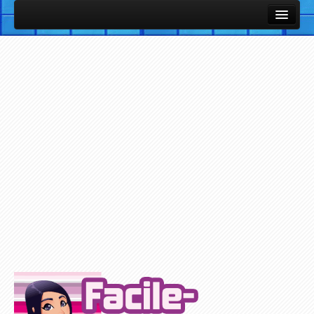
Cours et Leçons
Fiches Utiles / Mémos
Vocabulaire Anglais par thème avec images et sons
Listes de vocabulaire anglais classées par thèmes
Cours et Leçons de Base en Anglais
Petites notions d'Anglais
Exercices / Quiz
Exercices des Cours
Exercices avec support Vidéo
Exercices avec support Audio
Plus d'Exercices