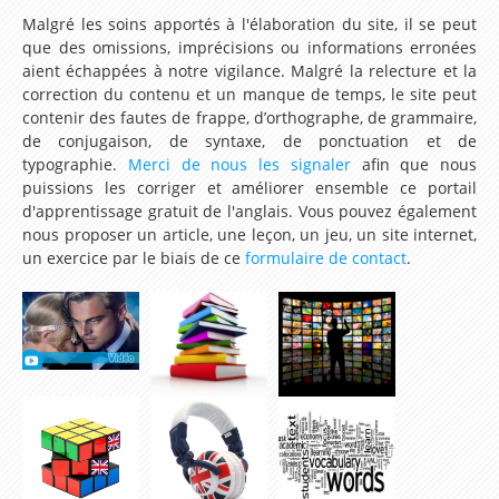
Malgré les soins apportés à l'élaboration du site, il se peut
Lesson 29 – How long have you studied French ?
que des omissions, imprécisions ou informations erronées
aient échappées à notre vigilance. Malgré la relecture et la
Lesson 30 – You’ve already been a big champion,
correction du contenu et un manque de temps, le site peut
haven’t you ?
contenir des fautes de frappe, d’orthographe, de grammaire,
de conjugaison, de syntaxe, de ponctuation et de
Vidéos
typographie.
Merci de nous les signaler
afin que nous
puissions les corriger et améliorer ensemble ce portail
Vidéos Ted et Betty
d'apprentissage gratuit de l'anglais. Vous pouvez également
nous proposer un article, une leçon, un jeu, un site internet,
Lire et écouter des livres en anglais (english talking
un exercice par le biais de ce
formulaire de contact
.
book)
Animations et Vidéos en Anglais
Chansons et Comptines pour apprendre l'anglais
Dessins animés pour apprendre l'anglais
Extraits de films, documentaires, discours pour
apprendre l'anglais
Karaoke version Anglaise