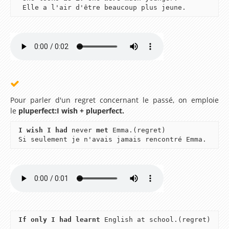
Elle a l'air d'être beaucoup plus jeune.
Lesson 29 – How long have you studied French ?
Lesson 30 – You’ve already been a big champion,
haven’t you ?
Vidéos
Vidéos Ted et Betty
Pour parler d'un regret concernant le passé, on emploie
Lire et écouter des livres en anglais (english talking
le
pluperfect:I wish + pluperfect.
book)
I wish I had
never
met
Emma.(regret)
Si seulement je n'avais jamais rencontré Emma.
Animations et Vidéos en Anglais
Chansons et Comptines pour apprendre l'anglais
Dessins animés pour apprendre l'anglais
Extraits de films, documentaires, discours pour
apprendre l'anglais
If only I had learnt
English at school.(regret)
Karaoke version Anglaise