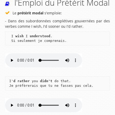
l'Emploi du Prétérit Modal
Lesson 6 – Pets
Lesson 7 – Colours
Le
prétérit modal
s'emploie:
Lesson 8 – Prepositions
- Dans des subordonnées complétives gouvernées par des
verbes comme I wish, I'd sooner ou I'd rather.
Lesson 9 – What does she look like?
I
wish
I
understood
.
Lesson 10 – I can count from 0 to 1000
Si seulement je comprenais.
Lesson 11 – What is the date today ?
Lesson 12 – What’s the weather like ?
Lesson 13 – At home
Lesson 14 – At school
I'
d rather
you
didn't
do that.
Lesson 15 – What time is it ?
Je préfèrerais que tu ne fasses pas cela.
Lesson 16 – In my bedroom
Lesson 17 – What do you like to eat ?
Lesson 18 – Let’s go shopping!