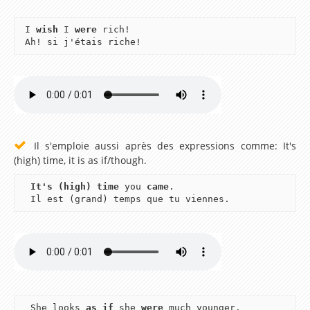
Lesson 19 – Do you like..?
I
wish
I
were
rich!
Lesson 20 – My daily routine
Ah! si j'étais riche!
Lesson 21 – How much is this dress ?
Lesson 22 – Can you tell me the way to…?
Lesson 23 – What are you doing ?
Lesson 24 – Can you come and see me this
Il s'emploie aussi après des expressions comme: It's
evening ?
(high) time, it is as if/though.
Lesson 25 – What did you do yesterday night ?
It's (high) time
you
came
.
Lesson 26 – Where did you go on holidays last
Il est (grand) temps que tu viennes.
summer ?
Lesson 27 – What were you doing yesterday
when…?
Lesson 28 – But, I have just finished the
housework !
She looks
as if
she
were
much younger.