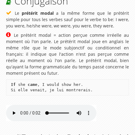
Conjugaison
Se présenter en anglais
Le
prétérit modal
a la même forme que le prétérit
simple pour tous les verbes sauf pour le verbe to be: I were,
Les Modaux en Anglais
you were, he/she were, we were, you were, they were.
Apprendre les noms des Animaux en Anglais
Le prétérit modal = action perçue comme irréelle au
moment où l'on parle. Le prétérit modal joue en anglais le
Parcours d'apprentissage sur le pluriel en Anglais
même rôle que le mode subjonctif ou conditionnel en
Ecrire la date en Anglais
français: il indique que l'action n'est pas perçue comme
réelle au moment où l'on parle. Le prétérit modal, bien
Les Ressources de la Méthode
qu'ayant la forme grammaticale du temps passé concerne le
moment présent ou futur.
Leçon 1 My name is Steeve. I want to speak
english!
If
she
came
, I would show her.
Si elle venait, je lui montrerais.
Leçon 2 Meeting a new friend
Lesson 3 – How are you ?
Lesson 4 – How old are you ?
Lesson 5 – My family