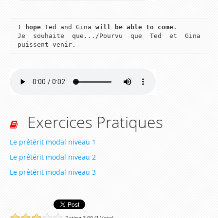
4ème
Ressources d'Anglais pour les Classes de niveau
I
hope
Ted and Gina
will be able to come
.
3ème
Je souhaite que.../Pourvu que Ted et Gina
puissent venir.
Ressources d'Anglais pour les Classes de niveau
2nde (Seconde)
Ressources d'Anglais pour les Classes de niveau
1ère (Première)
Ressources d'Anglais pour les Classes de niveau
Exercices Pratiques
Terminale
Le prétérit modal niveau 1
Dictionnaire Anglais
Le prétérit modal niveau 2
Le prétérit modal niveau 3
Rating 3.00 (1 Vote)