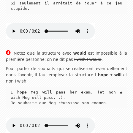
Si seulement il arrêtait de jouer à ce jeu
Ressources d'Anglais pour les Classes de niveau CP
stupide.
Ressources d'Anglais pour les Classes de niveau
CE1
Ressources d'Anglais pour les Classes de niveau
CE2
Ressources d'Anglais pour les Classes de niveau
Notez que la structure avec
would
est impossible à la
première personne: on ne dit pas
I wish I would
.
CM1
Pour parler de souhaits qui se réaliseront éventuellement
Ressources d'Anglais pour les Classes de niveau
dans l'avenir, il faut employer la structure I
hope + will
et
CM2
non
I wish
.
Ressources d'Anglais pour les Classes de niveau
I
hope
Meg
will pass
her exam. (et non
I
wish Meg will pass
...).
6ème
Je souhaite que Meg réussisse son examen.
Ressources d'Anglais pour les Classes de niveau
5ème
Ressources d'Anglais pour les Classes de niveau