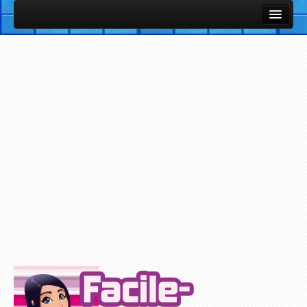
Cours et Leçons
Fiches Utiles / Mémos
Vocabulaire Anglais par thème avec images et sons
Listes de vocabulaire anglais classées par thèmes
Cours et Leçons de Base en Anglais
Petites notions d'Anglais
Exercices / Quiz
Exercices des Cours
Exercices avec support Vidéo
Exercices avec support Audio
Plus d'Exercices