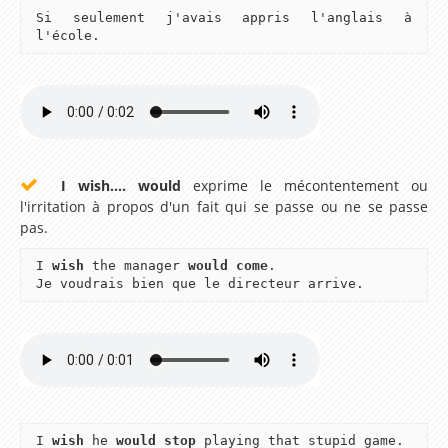
Si seulement j'avais appris l'anglais à
Conversations avec Ted et betty
l'école.
Jeux / Coloriage
Coloriage en ligne
Coloriage à imprimer
Jeux
I wish.... would
exprime le mécontentement ou
l'irritation à propos d'un fait qui se passe ou ne se passe
Jeux de Mots
pas.
Jeux de Mots Mêlés
I
wish
the manager
would come
.
Je voudrais bien que le directeur arrive.
Jeux du Pendu
Jeux de Mots Croisés
Jeux de Mémoire
Ressources par niveau
I
wish
he
would stop
playing that stupid game.