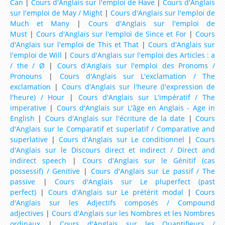
Can
|
Cours d'Anglais sur l'emploi de Have
|
Cours d'Anglais
sur l'emploi de May / Might
|
Cours d'Anglais sur l'emploi de
Much et Many
|
Cours d'Anglais sur l'emploi de
Must
|
Cours d'Anglais sur l'emploi de Since et For
|
Cours
d'Anglais sur l'emploi de This et That
|
Cours d'Anglais sur
l'emploi de Will
|
Cours d'Anglais sur l'emploi des Articles : a
/ the / Ø
|
Cours d'Anglais sur l'emploi des Pronoms /
Pronouns
|
Cours d'Anglais sur L'exclamation / The
exclamation
|
Cours d'Anglais sur l'heure (l'expression de
l'heure) / Hour
|
Cours d'Anglais sur L'impératif / The
imperative
|
Cours d'Anglais sur L'âge en Anglais - Age in
English
|
Cours d'Anglais sur l'écriture de la date
|
Cours
d'Anglais sur le Comparatif et superlatif / Comparative and
superlative
|
Cours d'Anglais sur Le conditionnel
|
Cours
d'Anglais sur le Discours direct et indirect / Direct and
indirect speech
|
Cours d'Anglais sur le Génitif (cas
possessif) / Genitive
|
Cours d'Anglais sur Le passif / The
passive
|
Cours d'Anglais sur Le pluperfect (past
perfect)
|
Cours d'Anglais sur Le prétérit modal
|
Cours
d'Anglais sur les Adjectifs composés / Compound
adjectives
|
Cours d'Anglais sur les Nombres et les Nombres
ordinaux
|
Cours d'Anglais sur les Quantifieurs /