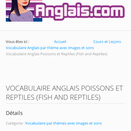
Exercices sur la Date en Anglais
Exercices sur les Nombres en Anglais
Exercices pour apprendre l'heure en Anglais
Vous êtes ici :
Accueil
Cours et Leçons
Exercices de Conjugaison en Anglais
Vocabulaire Anglais par thème avec images et sons
Vocabulaire Anglais Poissons et Reptiles (Fish and Reptiles)
Exercices de Grammaire Anglaise
Exercices de Vocabulaire en Anglais
Les parcours d'apprentissage (Inscription
VOCABULAIRE ANGLAIS POISSONS ET
obligatoire)
REPTILES (FISH AND REPTILES)
Parcours du Présent Simple
Parcours sur les Couleurs en Anglais
Détails
Parcours du prétérit simple / Simple Past
Catégorie :
Vocabulaire par thèmes avec images et sons
Parcours d'apprentissage sur les Nombres