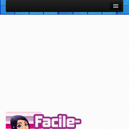
Cours et Leçons
Fiches Utiles / Mémos
Vocabulaire Anglais par thème avec images et sons
Listes de vocabulaire anglais classées par thèmes
Cours et Leçons de Base en Anglais
Petites notions d'Anglais
Exercices / Quiz
Exercices des Cours
Exercices avec support Vidéo
Exercices avec support Audio
Plus d'Exercices