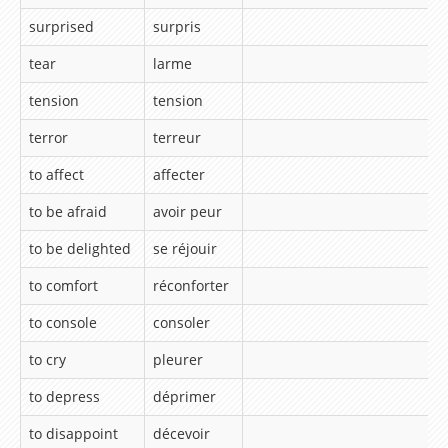
surprised
surpris
Lesson 29 – How long have you studied French ?
Lesson 30 – You’ve already been a big champion,
tear
larme
haven’t you ?
tension
tension
Vidéos
terror
terreur
Vidéos Ted et Betty
to affect
affecter
to be afraid
avoir peur
Lire et écouter des livres en anglais (english talking
book)
to be delighted
se réjouir
Animations et Vidéos en Anglais
to comfort
réconforter
Chansons et Comptines pour apprendre l'anglais
to console
consoler
Dessins animés pour apprendre l'anglais
to cry
pleurer
Extraits de films, documentaires, discours pour
to depress
déprimer
apprendre l'anglais
to disappoint
décevoir
Karaoke version Anglaise