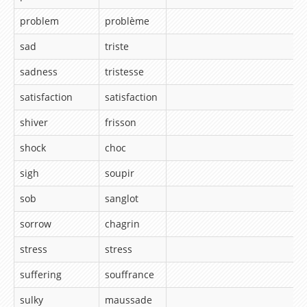
Lesson 19 – Do you like..?
problem
problème
Lesson 20 – My daily routine
sad
triste
Lesson 21 – How much is this dress ?
sadness
tristesse
Lesson 22 – Can you tell me the way to…?
satisfaction
satisfaction
Lesson 23 – What are you doing ?
shiver
frisson
Lesson 24 – Can you come and see me this
shock
choc
evening ?
Lesson 25 – What did you do yesterday night ?
sigh
soupir
Lesson 26 – Where did you go on holidays last
sob
sanglot
summer ?
sorrow
chagrin
Lesson 27 – What were you doing yesterday
stress
stress
when…?
suffering
souffrance
Lesson 28 – But, I have just finished the
sulky
maussade
housework !