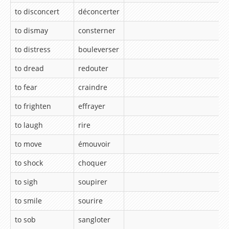
to disconcert
déconcerter
Conversations avec Ted et betty
to dismay
consterner
Jeux / Coloriage
to distress
bouleverser
Coloriage en ligne
to dread
redouter
Coloriage à imprimer
to fear
craindre
Jeux
to frighten
effrayer
Jeux de Mots
to laugh
rire
Jeux de Mots Mêlés
to move
émouvoir
Jeux du Pendu
to shock
choquer
Jeux de Mots Croisés
to sigh
soupirer
Jeux de Mémoire
to smile
sourire
Ressources par niveau
to sob
sangloter