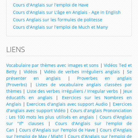
Cours d'Anglais sur l'emploi de Have
Cours d'Anglais sur L'âge en Anglais - Age in English
Cours Anglais sur les formules de politesse
Cours d'Anglais sur l'emploi de Much et Many
LIENS
Vocabulaire par thèmes avec images et sons
|
Vidéos Ted et
Betty
|
Vidéos
|
Vidéo de verbes irréguliers anglais
|
Se
présenter en anglais
|
Proverbes en anglais
(Proverbs)
|
Listes de vocabulaire anglais classées par
thèmes
|
Liste des verbes irréguliers / Irregular verbs
|
Jeux
éducatifs en anglais
|
Exercices sur les Nombres en
Anglais
|
Exercices d'anglais avec support Audio
|
Exercices
d'anglais avec support Vidéo
|
Cours d'anglais Prononciation
: Les 100 mots les plus utilisés en anglais |
Cours d'Anglais
sur "If" clauses
|
Cours d'Anglais sur l'emploi de
Can
|
Cours d'Anglais sur l'emploi de Have
|
Cours d'Anglais
sur l'emploi de May / Might
|
Cours d'Anglais sur l'emploi de