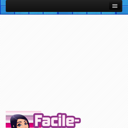
Cours et Leçons
Fiches Utiles / Mémos
Vocabulaire Anglais par thème avec images et sons
Listes de vocabulaire anglais classées par thèmes
Cours et Leçons de Base en Anglais
Petites notions d'Anglais
Exercices / Quiz
Exercices des Cours
Exercices avec support Vidéo
Exercices avec support Audio
Plus d'Exercices