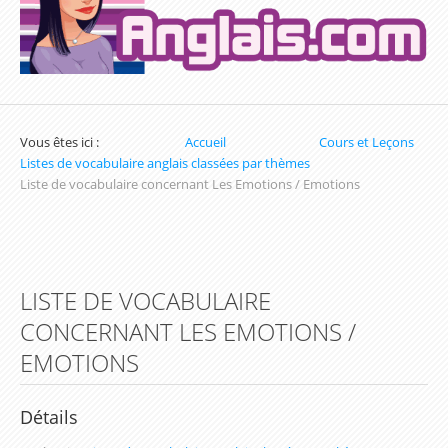
Exercices sur la Date en Anglais
Exercices sur les Nombres en Anglais
Exercices pour apprendre l'heure en Anglais
Vous êtes ici :
Accueil
Cours et Leçons
Exercices de Conjugaison en Anglais
Listes de vocabulaire anglais classées par thèmes
Liste de vocabulaire concernant Les Emotions / Emotions
Exercices de Grammaire Anglaise
Exercices de Vocabulaire en Anglais
Les parcours d'apprentissage (Inscription
LISTE DE VOCABULAIRE
obligatoire)
CONCERNANT LES EMOTIONS /
Parcours du Présent Simple
EMOTIONS
Parcours sur les Couleurs en Anglais
Parcours du prétérit simple / Simple Past
Détails
Parcours d'apprentissage sur les Nombres