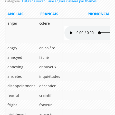
Catégorie :
Listes de vocabulaire anglais classées par thèmes
Se présenter en anglais
ANGLAIS
FRANCAIS
PRONONCIATI
Les Modaux en Anglais
anger
colère
Apprendre les noms des Animaux en Anglais
Parcours d'apprentissage sur le pluriel en Anglais
Ecrire la date en Anglais
angry
en colère
Les Ressources de la Méthode
annoyed
fâché
Leçon 1 My name is Steeve. I want to speak
annoying
ennuyeux
english!
anxietes
inquiétudes
Leçon 2 Meeting a new friend
disappointment
déception
Lesson 3 – How are you ?
fearful
craintif
Lesson 4 – How old are you ?
fright
frayeur
Lesson 5 – My family
frightened
apeuré