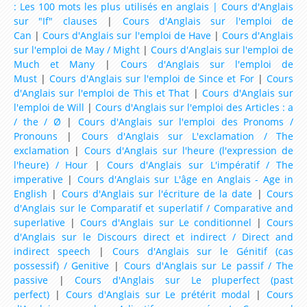
: Les 100 mots les plus utilisés en anglais |
Cours d'Anglais
Ressources d'Anglais pour les Classes de niveau CP
sur "If" clauses
|
Cours d'Anglais sur l'emploi de
Can
|
Cours d'Anglais sur l'emploi de Have
|
Cours d'Anglais
Ressources d'Anglais pour les Classes de niveau
sur l'emploi de May / Might
|
Cours d'Anglais sur l'emploi de
CE1
Much et Many
|
Cours d'Anglais sur l'emploi de
Must
|
Cours d'Anglais sur l'emploi de Since et For
|
Cours
Ressources d'Anglais pour les Classes de niveau
d'Anglais sur l'emploi de This et That
|
Cours d'Anglais sur
CE2
l'emploi de Will
|
Cours d'Anglais sur l'emploi des Articles : a
/ the / Ø
|
Cours d'Anglais sur l'emploi des Pronoms /
Ressources d'Anglais pour les Classes de niveau
Pronouns
|
Cours d'Anglais sur L'exclamation / The
CM1
exclamation
|
Cours d'Anglais sur l'heure (l'expression de
l'heure) / Hour
|
Cours d'Anglais sur L'impératif / The
Ressources d'Anglais pour les Classes de niveau
imperative
|
Cours d'Anglais sur L'âge en Anglais - Age in
CM2
English
|
Cours d'Anglais sur l'écriture de la date
|
Cours
d'Anglais sur le Comparatif et superlatif / Comparative and
Ressources d'Anglais pour les Classes de niveau
superlative
|
Cours d'Anglais sur Le conditionnel
|
Cours
6ème
d'Anglais sur le Discours direct et indirect / Direct and
indirect speech
|
Cours d'Anglais sur le Génitif (cas
Ressources d'Anglais pour les Classes de niveau
possessif) / Genitive
|
Cours d'Anglais sur Le passif / The
5ème
passive
|
Cours d'Anglais sur Le pluperfect (past
perfect)
|
Cours d'Anglais sur Le prétérit modal
|
Cours
Ressources d'Anglais pour les Classes de niveau