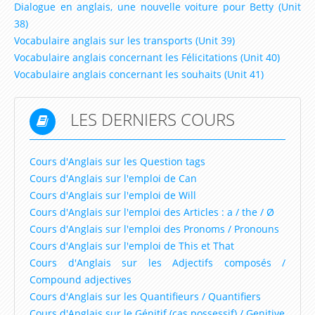
Dialogue en anglais, une nouvelle voiture pour Betty (Unit
Lesson 29 – How long have you studied French ?
38)
Vocabulaire anglais sur les transports (Unit 39)
Lesson 30 – You’ve already been a big champion,
Vocabulaire anglais concernant les Félicitations (Unit 40)
haven’t you ?
Vocabulaire anglais concernant les souhaits (Unit 41)
Vidéos
LES DERNIERS COURS
Vidéos Ted et Betty
Lire et écouter des livres en anglais (english talking
Cours d'Anglais sur les Question tags
book)
Cours d'Anglais sur l'emploi de Can
Animations et Vidéos en Anglais
Cours d'Anglais sur l'emploi de Will
Cours d'Anglais sur l'emploi des Articles : a / the / Ø
Chansons et Comptines pour apprendre l'anglais
Cours d'Anglais sur l'emploi des Pronoms / Pronouns
Dessins animés pour apprendre l'anglais
Cours d'Anglais sur l'emploi de This et That
Cours d'Anglais sur les Adjectifs composés /
Extraits de films, documentaires, discours pour
Compound adjectives
apprendre l'anglais
Cours d'Anglais sur les Quantifieurs / Quantifiers
Karaoke version Anglaise
Cours d'Anglais sur le Génitif (cas possessif) / Genitive