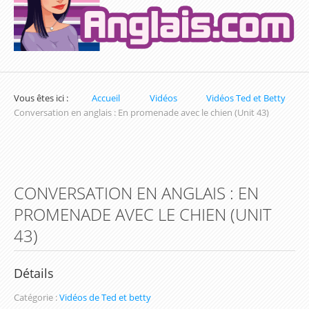
Exercices sur la Date en Anglais
Exercices sur les Nombres en Anglais
Exercices pour apprendre l'heure en Anglais
Vous êtes ici :
Accueil
Vidéos
Vidéos Ted et Betty
Exercices de Conjugaison en Anglais
Conversation en anglais : En promenade avec le chien (Unit 43)
Exercices de Grammaire Anglaise
Exercices de Vocabulaire en Anglais
CONVERSATION EN ANGLAIS : EN
Les parcours d'apprentissage (Inscription
PROMENADE AVEC LE CHIEN (UNIT
obligatoire)
43)
Parcours du Présent Simple
Parcours sur les Couleurs en Anglais
Détails
Parcours du prétérit simple / Simple Past
Catégorie :
Vidéos de Ted et betty
Parcours d'apprentissage sur les Nombres