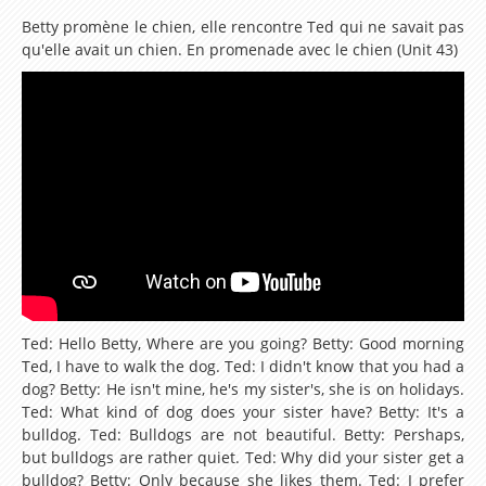
Betty promène le chien, elle rencontre Ted qui ne savait pas
Se présenter en anglais
qu'elle avait un chien. En promenade avec le chien (Unit 43)
Les Modaux en Anglais
Apprendre les noms des Animaux en Anglais
Parcours d'apprentissage sur le pluriel en Anglais
Ecrire la date en Anglais
Les Ressources de la Méthode
Leçon 1 My name is Steeve. I want to speak
english!
Leçon 2 Meeting a new friend
Ted: Hello Betty, Where are you going? Betty: Good morning
Ted, I have to walk the dog. Ted: I didn't know that you had a
Lesson 3 – How are you ?
dog? Betty: He isn't mine, he's my sister's, she is on holidays.
Ted: What kind of dog does your sister have? Betty: It's a
Lesson 4 – How old are you ?
bulldog. Ted: Bulldogs are not beautiful. Betty: Pershaps,
Lesson 5 – My family
but bulldogs are rather quiet. Ted: Why did your sister get a
bulldog? Betty: Only because she likes them. Ted: I prefer