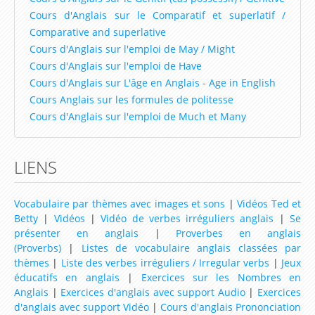
Cours d'Anglais sur le Comparatif et superlatif /
Conversations avec Ted et betty
Comparative and superlative
Cours d'Anglais sur l'emploi de May / Might
Jeux / Coloriage
Cours d'Anglais sur l'emploi de Have
Coloriage en ligne
Cours d'Anglais sur L'âge en Anglais - Age in English
Cours Anglais sur les formules de politesse
Coloriage à imprimer
Cours d'Anglais sur l'emploi de Much et Many
Jeux
Jeux de Mots
LIENS
Jeux de Mots Mêlés
Vocabulaire par thèmes avec images et sons
|
Vidéos Ted et
Jeux du Pendu
Betty
|
Vidéos
|
Vidéo de verbes irréguliers anglais
|
Se
présenter en anglais
|
Proverbes en anglais
Jeux de Mots Croisés
(Proverbs)
|
Listes de vocabulaire anglais classées par
thèmes
|
Liste des verbes irréguliers / Irregular verbs
|
Jeux
Jeux de Mémoire
éducatifs en anglais
|
Exercices sur les Nombres en
Anglais
|
Exercices d'anglais avec support Audio
|
Exercices
Ressources par niveau
d'anglais avec support Vidéo
|
Cours d'anglais Prononciation