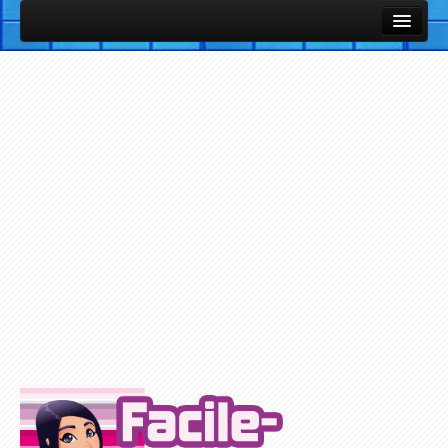
Cours et Leçons
Fiches Utiles / Mémos
Vocabulaire Anglais par thème avec images et sons
Listes de vocabulaire anglais classées par thèmes
Cours et Leçons de Base en Anglais
Petites notions d'Anglais
Exercices / Quiz
Exercices des Cours
Exercices avec support Vidéo
Exercices avec support Audio
Plus d'Exercices