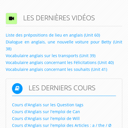
Lesson 29 – How long have you studied French ?
LES DERNIÈRES VIDÉOS
Lesson 30 – You’ve already been a big champion,
haven’t you ?
Liste des prépositions de lieu en anglais (Unit 60)
Vidéos
Dialogue en anglais, une nouvelle voiture pour Betty (Unit
38)
Vidéos Ted et Betty
Vocabulaire anglais sur les transports (Unit 39)
Lire et écouter des livres en anglais (english talking
Vocabulaire anglais concernant les Félicitations (Unit 40)
book)
Vocabulaire anglais concernant les souhaits (Unit 41)
Animations et Vidéos en Anglais
LES DERNIERS COURS
Chansons et Comptines pour apprendre l'anglais
Dessins animés pour apprendre l'anglais
Cours d'Anglais sur les Question tags
Extraits de films, documentaires, discours pour
Cours d'Anglais sur l'emploi de Can
apprendre l'anglais
Cours d'Anglais sur l'emploi de Will
Cours d'Anglais sur l'emploi des Articles : a / the / Ø
Karaoke version Anglaise