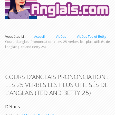
Exercices sur la Date en Anglais
Exercices sur les Nombres en Anglais
Exercices pour apprendre l'heure en Anglais
Vous êtes ici :
Accueil
Vidéos
Vidéos Ted et Betty
Exercices de Conjugaison en Anglais
Cours d'anglais Prononciation : Les 25 verbes les plus utilisés de
l'anglais (Ted and Betty 25)
Exercices de Grammaire Anglaise
Exercices de Vocabulaire en Anglais
Les parcours d'apprentissage (Inscription
COURS D'ANGLAIS PRONONCIATION :
obligatoire)
LES 25 VERBES LES PLUS UTILISÉS DE
Parcours du Présent Simple
L'ANGLAIS (TED AND BETTY 25)
Parcours sur les Couleurs en Anglais
Parcours du prétérit simple / Simple Past
Détails
Parcours d'apprentissage sur les Nombres