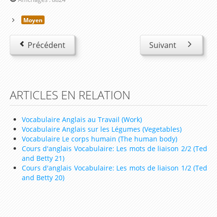
Lesson 6 – Pets
Lesson 7 – Colours
Moyen
Lesson 8 – Prepositions
Précédent
Suivant
Lesson 9 – What does she look like?
Lesson 10 – I can count from 0 to 1000
Lesson 11 – What is the date today ?
ARTICLES EN RELATION
Lesson 12 – What’s the weather like ?
Vocabulaire Anglais au Travail (Work)
Lesson 13 – At home
Vocabulaire Anglais sur les Légumes (Vegetables)
Vocabulaire Le corps humain (The human body)
Lesson 14 – At school
Cours d'anglais Vocabulaire: Les mots de liaison 2/2 (Ted
Lesson 15 – What time is it ?
and Betty 21)
Cours d'anglais Vocabulaire: Les mots de liaison 1/2 (Ted
Lesson 16 – In my bedroom
and Betty 20)
Lesson 17 – What do you like to eat ?
Lesson 18 – Let’s go shopping!