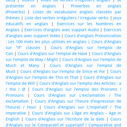
Ressources d'Anglais pour les Classes de niveau CP
présenter en anglais
|
Proverbes en anglais
(Proverbs)
|
Listes de vocabulaire anglais classées par
Ressources d'Anglais pour les Classes de niveau
thèmes
|
Liste des verbes irréguliers / Irregular verbs
|
Jeux
CE1
éducatifs en anglais
|
Exercices sur les Nombres en
Anglais
|
Exercices d'anglais avec support Audio
|
Exercices
Ressources d'Anglais pour les Classes de niveau
d'anglais avec support Vidéo
|
Cours d'anglais Prononciation
CE2
: Les 100 mots les plus utilisés en anglais |
Cours d'Anglais
sur "If" clauses
|
Cours d'Anglais sur l'emploi de
Ressources d'Anglais pour les Classes de niveau
Can
|
Cours d'Anglais sur l'emploi de Have
|
Cours d'Anglais
CM1
sur l'emploi de May / Might
|
Cours d'Anglais sur l'emploi de
Much et Many
|
Cours d'Anglais sur l'emploi de
Ressources d'Anglais pour les Classes de niveau
Must
|
Cours d'Anglais sur l'emploi de Since et For
|
Cours
CM2
d'Anglais sur l'emploi de This et That
|
Cours d'Anglais sur
l'emploi de Will
|
Cours d'Anglais sur l'emploi des Articles : a
Ressources d'Anglais pour les Classes de niveau
/ the / Ø
|
Cours d'Anglais sur l'emploi des Pronoms /
6ème
Pronouns
|
Cours d'Anglais sur L'exclamation / The
exclamation
|
Cours d'Anglais sur l'heure (l'expression de
Ressources d'Anglais pour les Classes de niveau
l'heure) / Hour
|
Cours d'Anglais sur L'impératif / The
5ème
imperative
|
Cours d'Anglais sur L'âge en Anglais - Age in
English
|
Cours d'Anglais sur l'écriture de la date
|
Cours
Ressources d'Anglais pour les Classes de niveau
d'Anglais sur le Comparatif et superlatif / Comparative and