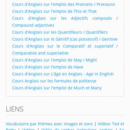
Cours d'Anglais sur l'emploi des Pronoms / Pronouns
Conversations avec Ted et betty
Cours d'Anglais sur l'emploi de This et That
Cours d'Anglais sur les Adjectifs composés /
Jeux / Coloriage
Compound adjectives
Cours d'Anglais sur les Quantifieurs / Quantifiers
Coloriage en ligne
Cours d'Anglais sur le Génitif (cas possessif) / Genitive
Coloriage à imprimer
Cours d'Anglais sur le Comparatif et superlatif /
Comparative and superlative
Jeux
Cours d'Anglais sur l'emploi de May / Might
Jeux de Mots
Cours d'Anglais sur l'emploi de Have
Cours d'Anglais sur L'âge en Anglais - Age in English
Jeux de Mots Mêlés
Cours Anglais sur les formules de politesse
Cours d'Anglais sur l'emploi de Much et Many
Jeux du Pendu
Jeux de Mots Croisés
LIENS
Jeux de Mémoire
Ressources par niveau
Vocabulaire par thèmes avec images et sons
|
Vidéos Ted et
Betty
|
Vidéos
|
Vidéo de verbes irréguliers anglais
|
Se