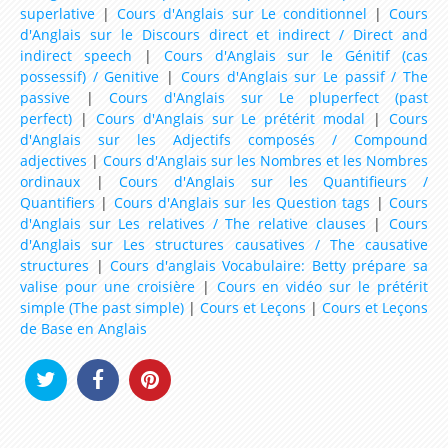
4ème
superlative
|
Cours d'Anglais sur Le conditionnel
|
Cours
d'Anglais sur le Discours direct et indirect / Direct and
Ressources d'Anglais pour les Classes de niveau
indirect speech
|
Cours d'Anglais sur le Génitif (cas
3ème
possessif) / Genitive
|
Cours d'Anglais sur Le passif / The
passive
|
Cours d'Anglais sur Le pluperfect (past
Ressources d'Anglais pour les Classes de niveau
perfect)
|
Cours d'Anglais sur Le prétérit modal
|
Cours
2nde (Seconde)
d'Anglais sur les Adjectifs composés / Compound
adjectives
|
Cours d'Anglais sur les Nombres et les Nombres
Ressources d'Anglais pour les Classes de niveau
ordinaux
|
Cours d'Anglais sur les Quantifieurs /
1ère (Première)
Quantifiers
|
Cours d'Anglais sur les Question tags
|
Cours
d'Anglais sur Les relatives / The relative clauses
|
Cours
Ressources d'Anglais pour les Classes de niveau
d'Anglais sur Les structures causatives / The causative
Terminale
structures
|
Cours d'anglais Vocabulaire: Betty prépare sa
valise pour une croisière
|
Cours en vidéo sur le prétérit
Dictionnaire Anglais
simple (The past simple)
|
Cours et Leçons
|
Cours et Leçons
de Base en Anglais