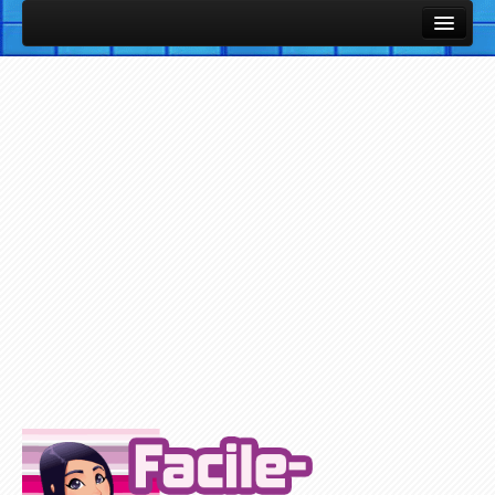
Cours et Leçons
Fiches Utiles / Mémos
Vocabulaire Anglais par thème avec images et sons
Listes de vocabulaire anglais classées par thèmes
Cours et Leçons de Base en Anglais
Petites notions d'Anglais
Exercices / Quiz
Exercices des Cours
Exercices avec support Vidéo
Exercices avec support Audio
Plus d'Exercices