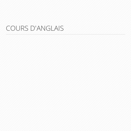
Lesson 19 – Do you like..?
Lesson 20 – My daily routine
Lesson 21 – How much is this dress ?
COURS D'ANGLAIS
Lesson 22 – Can you tell me the way to…?
Lesson 23 – What are you doing ?
Lesson 24 – Can you come and see me this
evening ?
Lesson 25 – What did you do yesterday night ?
Lesson 26 – Where did you go on holidays last
summer ?
Lesson 27 – What were you doing yesterday
when…?
Lesson 28 – But, I have just finished the
housework !