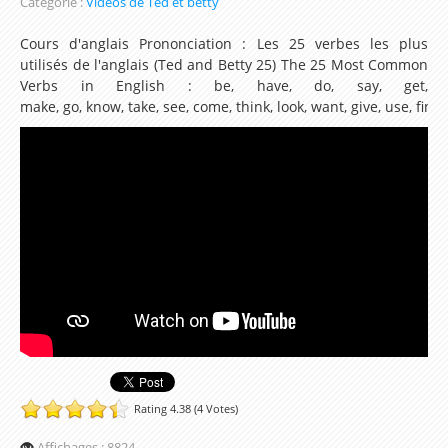
Catégorie :
Vidéos de Ted et betty
Se présenter en anglais
Cours d'anglais Prononciation : Les 25 verbes les plus
utilisés de l'anglais (Ted and Betty 25) The 25 Most Common
Les Modaux en Anglais
Verbs in English : be, have, do, say, get,
Apprendre les noms des Animaux en Anglais
make, go, know, take, see, come, think, look, want, give, use, find, t
Parcours d'apprentissage sur le pluriel en Anglais
Ecrire la date en Anglais
Les Ressources de la Méthode
Leçon 1 My name is Steeve. I want to speak
english!
Leçon 2 Meeting a new friend
Lesson 3 – How are you ?
Lesson 4 – How old are you ?
Rating 4.38 (4 Votes)
Lesson 5 – My family
Affichages : 8824