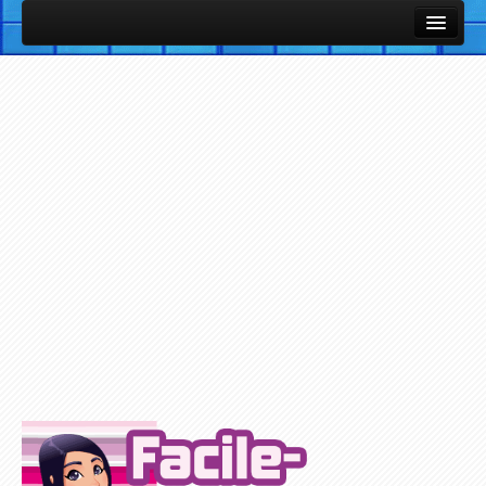
Cours et Leçons
Fiches Utiles / Mémos
Vocabulaire Anglais par thème avec images et sons
Listes de vocabulaire anglais classées par thèmes
Cours et Leçons de Base en Anglais
Petites notions d'Anglais
Exercices / Quiz
Exercices des Cours
Exercices avec support Vidéo
Exercices avec support Audio
Plus d'Exercices