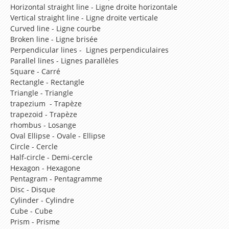
Lesson 6 – Pets
Horizontal straight line - Ligne droite horizontale
Vertical straight line - Ligne droite verticale
Lesson 7 – Colours
Curved line - Ligne courbe
Broken line - Ligne brisée
Lesson 8 – Prepositions
Perpendicular lines - Lignes perpendiculaires
Lesson 9 – What does she look like?
Parallel lines - Lignes parallèles
Square - Carré
Lesson 10 – I can count from 0 to 1000
Rectangle - Rectangle
Triangle - Triangle
Lesson 11 – What is the date today ?
trapezium - Trapèze
Lesson 12 – What’s the weather like ?
trapezoid - Trapèze
rhombus - Losange
Lesson 13 – At home
Oval Ellipse - Ovale - Ellipse
Circle - Cercle
Lesson 14 – At school
Half-circle - Demi-cercle
Lesson 15 – What time is it ?
Hexagon - Hexagone
Pentagram - Pentagramme
Lesson 16 – In my bedroom
Disc - Disque
Cylinder - Cylindre
Lesson 17 – What do you like to eat ?
Cube - Cube
Lesson 18 – Let’s go shopping!
Prism - Prisme