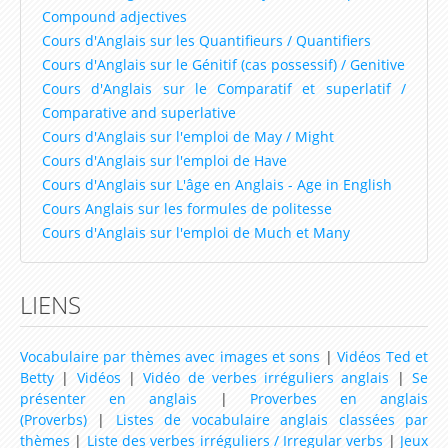
4ème
Compound adjectives
Cours d'Anglais sur les Quantifieurs / Quantifiers
Ressources d'Anglais pour les Classes de niveau
Cours d'Anglais sur le Génitif (cas possessif) / Genitive
3ème
Cours d'Anglais sur le Comparatif et superlatif /
Ressources d'Anglais pour les Classes de niveau
Comparative and superlative
Cours d'Anglais sur l'emploi de May / Might
2nde (Seconde)
Cours d'Anglais sur l'emploi de Have
Ressources d'Anglais pour les Classes de niveau
Cours d'Anglais sur L'âge en Anglais - Age in English
1ère (Première)
Cours Anglais sur les formules de politesse
Cours d'Anglais sur l'emploi de Much et Many
Ressources d'Anglais pour les Classes de niveau
Terminale
LIENS
Dictionnaire Anglais
Vocabulaire par thèmes avec images et sons
|
Vidéos Ted et
Betty
|
Vidéos
|
Vidéo de verbes irréguliers anglais
|
Se
présenter en anglais
|
Proverbes en anglais
(Proverbs)
|
Listes de vocabulaire anglais classées par
thèmes
|
Liste des verbes irréguliers / Irregular verbs
|
Jeux