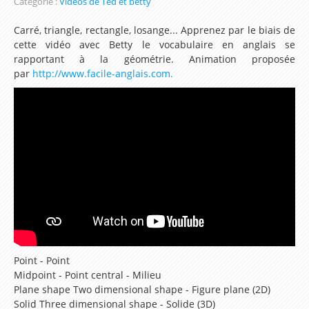
Catégorie :
Vidéos de Ted et betty
Se présenter en anglais
Carré, triangle, rectangle, losange... Apprenez par le biais de
cette vidéo avec Betty le vocabulaire en anglais se
Les Modaux en Anglais
rapportant à la géométrie. Animation proposée
Apprendre les noms des Animaux en Anglais
par
http://www.facile-anglais.com
.
Parcours d'apprentissage sur le pluriel en Anglais
Ecrire la date en Anglais
Les Ressources de la Méthode
Leçon 1 My name is Steeve. I want to speak
english!
Leçon 2 Meeting a new friend
Lesson 3 – How are you ?
Point - Point
Lesson 4 – How old are you ?
Midpoint - Point central - Milieu
Plane shape Two dimensional shape - Figure plane (2D)
Lesson 5 – My family
Solid Three dimensional shape - Solide (3D)