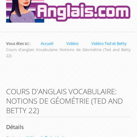
Exercices sur la Date en Anglais
Exercices sur les Nombres en Anglais
Exercices pour apprendre l'heure en Anglais
Vous êtes ici :
Accueil
Vidéos
Vidéos Ted et Betty
Exercices de Conjugaison en Anglais
Cours d'anglais Vocabulaire: Notions de Géométrie (Ted and Betty
22)
Exercices de Grammaire Anglaise
Exercices de Vocabulaire en Anglais
Les parcours d'apprentissage (Inscription
COURS D'ANGLAIS VOCABULAIRE:
obligatoire)
NOTIONS DE GÉOMÉTRIE (TED AND
Parcours du Présent Simple
BETTY 22)
Parcours sur les Couleurs en Anglais
Parcours du prétérit simple / Simple Past
Détails
Parcours d'apprentissage sur les Nombres