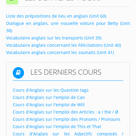
Ressources d'Anglais pour les Classes de niveau CP
Liste des prépositions de lieu en anglais (Unit 60)
Ressources d'Anglais pour les Classes de niveau
Dialogue en anglais, une nouvelle voiture pour Betty (Unit
CE1
38)
Ressources d'Anglais pour les Classes de niveau
Vocabulaire anglais sur les transports (Unit 39)
CE2
Vocabulaire anglais concernant les Félicitations (Unit 40)
Vocabulaire anglais concernant les souhaits (Unit 41)
Ressources d'Anglais pour les Classes de niveau
CM1
LES DERNIERS COURS
Ressources d'Anglais pour les Classes de niveau
CM2
Cours d'Anglais sur les Question tags
Ressources d'Anglais pour les Classes de niveau
Cours d'Anglais sur l'emploi de Can
6ème
Cours d'Anglais sur l'emploi de Will
Ressources d'Anglais pour les Classes de niveau
Cours d'Anglais sur l'emploi des Articles : a / the / Ø
Cours d'Anglais sur l'emploi des Pronoms / Pronouns
5ème
Cours d'Anglais sur l'emploi de This et That
Ressources d'Anglais pour les Classes de niveau
Cours d'Anglais sur les Adjectifs composés /