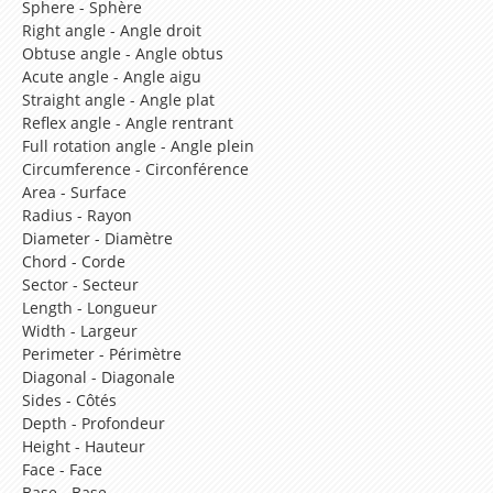
Sphere - Sphère
Lesson 19 – Do you like..?
Right angle - Angle droit
Obtuse angle - Angle obtus
Lesson 20 – My daily routine
Acute angle - Angle aigu
Lesson 21 – How much is this dress ?
Straight angle - Angle plat
Reflex angle - Angle rentrant
Lesson 22 – Can you tell me the way to…?
Full rotation angle - Angle plein
Circumference - Circonférence
Lesson 23 – What are you doing ?
Area - Surface
Lesson 24 – Can you come and see me this
Radius - Rayon
Diameter - Diamètre
evening ?
Chord - Corde
Lesson 25 – What did you do yesterday night ?
Sector - Secteur
Length - Longueur
Lesson 26 – Where did you go on holidays last
Width - Largeur
summer ?
Perimeter - Périmètre
Diagonal - Diagonale
Lesson 27 – What were you doing yesterday
Sides - Côtés
when…?
Depth - Profondeur
Height - Hauteur
Lesson 28 – But, I have just finished the
Face - Face
housework !
Base - Base