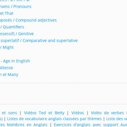
onoms / Pronouns
 et That
omposés / Compound adjectives
/ Quantifiers
ssessif) / Genitive
 superlatif / Comparative and superlative
 / Might
e
 - Age in English
litesse
ch et Many
 et sons
|
Vidéos Ted et Betty
|
Vidéos
|
Vidéo de verbes i
s)
|
Listes de vocabulaire anglais classées par thèmes
|
Liste des v
 les Nombres en Anglais
|
Exercices d'anglais avec support Au