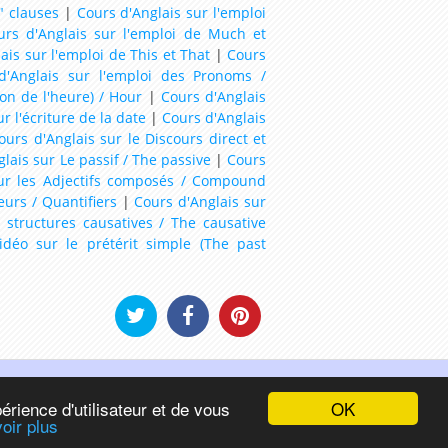
" clauses
|
Cours d'Anglais sur l'emploi
urs d'Anglais sur l'emploi de Much et
ais sur l'emploi de This et That
|
Cours
d'Anglais sur l'emploi des Pronoms /
ion de l'heure) / Hour
|
Cours d'Anglais
r l'écriture de la date
|
Cours d'Anglais
ours d'Anglais sur le Discours direct et
lais sur Le passif / The passive
|
Cours
sur les Adjectifs composés / Compound
eurs / Quantifiers
|
Cours d'Anglais sur
 structures causatives / The causative
idéo sur le prétérit simple (The past
 english as a second language
OK
érience d'utilisateur et de vous
oir plus