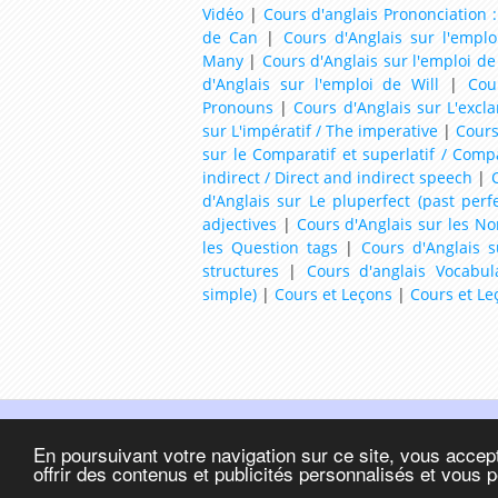
Vidéo
|
Cours d'anglais Prononciation :
de Can
|
Cours d'Anglais sur l'empl
Many
|
Cours d'Anglais sur l'emploi d
d'Anglais sur l'emploi de Will
|
Cou
Pronouns
|
Cours d'Anglais sur L'excl
sur L'impératif / The imperative
|
Cours
sur le Comparatif et superlatif / Comp
indirect / Direct and indirect speech
|
C
d'Anglais sur Le pluperfect (past perfe
adjectives
|
Cours d'Anglais sur les N
les Question tags
|
Cours d'Anglais s
structures
|
Cours d'anglais Vocabul
simple)
|
Cours et Leçons
|
Cours et Le
© 2026
Facile-Anglais.com |
En poursuivant votre navigation sur ce site, vous accept
Anglais Facile | ESL
offrir des contenus et publicités personnalisés et vous 