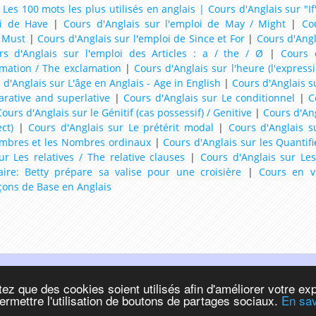
 Les 100 mots les plus utilisés en anglais |
Cours d'Anglais sur "If
oi de Have
|
Cours d'Anglais sur l'emploi de May / Might
|
Co
e Must
|
Cours d'Anglais sur l'emploi de Since et For
|
Cours d'Angl
rs d'Anglais sur l'emploi des Articles : a / the / Ø
|
Cours 
amation / The exclamation
|
Cours d'Anglais sur l'heure (l'express
 d'Anglais sur L'âge en Anglais - Age in English
|
Cours d'Anglais su
arative and superlative
|
Cours d'Anglais sur Le conditionnel
|
C
ours d'Anglais sur le Génitif (cas possessif) / Genitive
|
Cours d'Ang
ct)
|
Cours d'Anglais sur Le prétérit modal
|
Cours d'Anglais 
ombres et les Nombres ordinaux
|
Cours d'Anglais sur les Quantifi
ur Les relatives / The relative clauses
|
Cours d'Anglais sur Les
aire: Betty prépare sa valise pour une croisière
|
Cours en v
çons de Base en Anglais
Anglais facile, ESL :
ez que des cookies soient utilisés afin d'améliorer votre exp
permettre l'utilisation de boutons de partages sociaux.
En sav