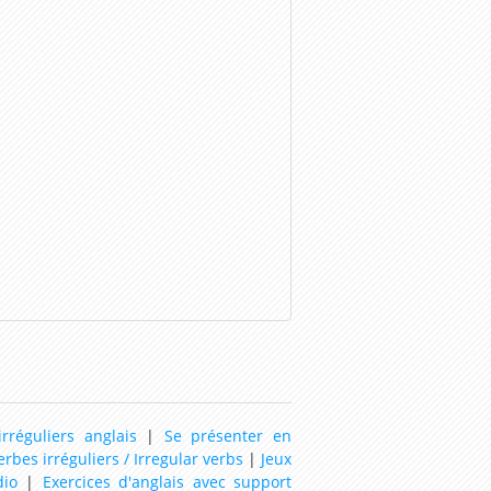
rréguliers anglais
|
Se présenter en
erbes irréguliers / Irregular verbs
|
Jeux
dio
|
Exercices d'anglais avec support