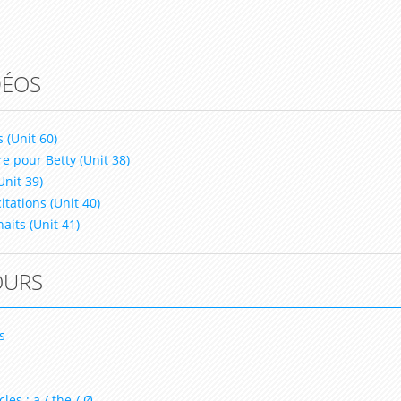
DÉOS
 (Unit 60)
e pour Betty (Unit 38)
Unit 39)
itations (Unit 40)
aits (Unit 41)
OURS
s
les : a / the / Ø