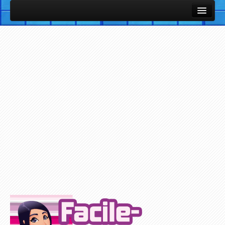
Cours et Leçons
Fiches Utiles / Mémos
Vocabulaire Anglais par thème avec images et sons
Listes de vocabulaire anglais classées par thèmes
Cours et Leçons de Base en Anglais
Petites notions d'Anglais
Exercices / Quiz
Exercices des Cours
Exercices avec support Vidéo
Exercices avec support Audio
Plus d'Exercices