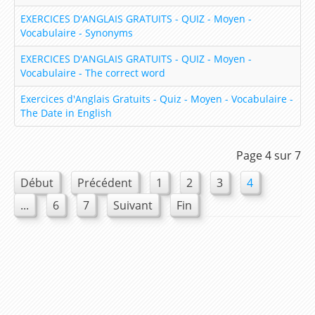
Lesson 19 – Do you like..?
EXERCICES D'ANGLAIS GRATUITS - QUIZ - Moyen -
Vocabulaire - Synonyms
Lesson 20 – My daily routine
EXERCICES D'ANGLAIS GRATUITS - QUIZ - Moyen -
Lesson 21 – How much is this dress ?
Vocabulaire - The correct word
Lesson 22 – Can you tell me the way to…?
Exercices d'Anglais Gratuits - Quiz - Moyen - Vocabulaire -
Lesson 23 – What are you doing ?
The Date in English
Lesson 24 – Can you come and see me this
evening ?
Page 4 sur 7
Lesson 25 – What did you do yesterday night ?
Début
Précédent
1
2
3
4
Lesson 26 – Where did you go on holidays last
...
6
7
Suivant
Fin
summer ?
Lesson 27 – What were you doing yesterday
when…?
Lesson 28 – But, I have just finished the
housework !