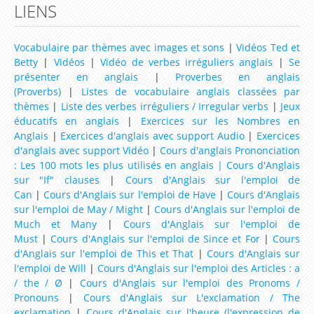
LIENS
Conversations avec Ted et betty
Vocabulaire par thèmes avec images et sons
|
Vidéos Ted et
Jeux / Coloriage
Betty
|
Vidéos
|
Vidéo de verbes irréguliers anglais
|
Se
présenter en anglais
|
Proverbes en anglais
Coloriage en ligne
(Proverbs)
|
Listes de vocabulaire anglais classées par
Coloriage à imprimer
thèmes
|
Liste des verbes irréguliers / Irregular verbs
|
Jeux
éducatifs en anglais
|
Exercices sur les Nombres en
Jeux
Anglais
|
Exercices d'anglais avec support Audio
|
Exercices
d'anglais avec support Vidéo
|
Cours d'anglais Prononciation
Jeux de Mots
: Les 100 mots les plus utilisés en anglais |
Cours d'Anglais
sur "If" clauses
|
Cours d'Anglais sur l'emploi de
Jeux de Mots Mêlés
Can
|
Cours d'Anglais sur l'emploi de Have
|
Cours d'Anglais
sur l'emploi de May / Might
|
Cours d'Anglais sur l'emploi de
Jeux du Pendu
Much et Many
|
Cours d'Anglais sur l'emploi de
Must
|
Cours d'Anglais sur l'emploi de Since et For
|
Cours
Jeux de Mots Croisés
d'Anglais sur l'emploi de This et That
|
Cours d'Anglais sur
Jeux de Mémoire
l'emploi de Will
|
Cours d'Anglais sur l'emploi des Articles : a
/ the / Ø
|
Cours d'Anglais sur l'emploi des Pronoms /
Pronouns
|
Cours d'Anglais sur L'exclamation / The
Ressources par niveau
exclamation
|
Cours d'Anglais sur l'heure (l'expression de