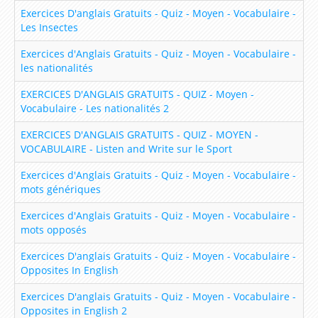
Lesson 6 – Pets
Exercices D'anglais Gratuits - Quiz - Moyen - Vocabulaire -
Les Insectes
Lesson 7 – Colours
Exercices d'Anglais Gratuits - Quiz - Moyen - Vocabulaire -
Lesson 8 – Prepositions
les nationalités
Lesson 9 – What does she look like?
EXERCICES D'ANGLAIS GRATUITS - QUIZ - Moyen -
Lesson 10 – I can count from 0 to 1000
Vocabulaire - Les nationalités 2
Lesson 11 – What is the date today ?
EXERCICES D'ANGLAIS GRATUITS - QUIZ - MOYEN -
VOCABULAIRE - Listen and Write sur le Sport
Lesson 12 – What’s the weather like ?
Exercices d'Anglais Gratuits - Quiz - Moyen - Vocabulaire -
Lesson 13 – At home
mots génériques
Lesson 14 – At school
Exercices d'Anglais Gratuits - Quiz - Moyen - Vocabulaire -
Lesson 15 – What time is it ?
mots opposés
Lesson 16 – In my bedroom
Exercices D'anglais Gratuits - Quiz - Moyen - Vocabulaire -
Opposites In English
Lesson 17 – What do you like to eat ?
Exercices D'anglais Gratuits - Quiz - Moyen - Vocabulaire -
Lesson 18 – Let’s go shopping!
Opposites in English 2