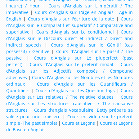
Ressources d'Anglais pour les Classes de niveau CP
l'heure) / Hour
|
Cours d'Anglais sur L'impératif / The
imperative
|
Cours d'Anglais sur L'âge en Anglais - Age in
Ressources d'Anglais pour les Classes de niveau
English
|
Cours d'Anglais sur l'écriture de la date
|
Cours
CE1
d'Anglais sur le Comparatif et superlatif / Comparative and
superlative
|
Cours d'Anglais sur Le conditionnel
|
Cours
Ressources d'Anglais pour les Classes de niveau
d'Anglais sur le Discours direct et indirect / Direct and
CE2
indirect speech
|
Cours d'Anglais sur le Génitif (cas
possessif) / Genitive
|
Cours d'Anglais sur Le passif / The
Ressources d'Anglais pour les Classes de niveau
passive
|
Cours d'Anglais sur Le pluperfect (past
CM1
perfect)
|
Cours d'Anglais sur Le prétérit modal
|
Cours
d'Anglais sur les Adjectifs composés / Compound
Ressources d'Anglais pour les Classes de niveau
adjectives
|
Cours d'Anglais sur les Nombres et les Nombres
CM2
ordinaux
|
Cours d'Anglais sur les Quantifieurs /
Quantifiers
|
Cours d'Anglais sur les Question tags
|
Cours
Ressources d'Anglais pour les Classes de niveau
d'Anglais sur Les relatives / The relative clauses
|
Cours
6ème
d'Anglais sur Les structures causatives / The causative
structures
|
Cours d'anglais Vocabulaire: Betty prépare sa
Ressources d'Anglais pour les Classes de niveau
valise pour une croisière
|
Cours en vidéo sur le prétérit
5ème
simple (The past simple)
|
Cours et Leçons
|
Cours et Leçons
de Base en Anglais
Ressources d'Anglais pour les Classes de niveau