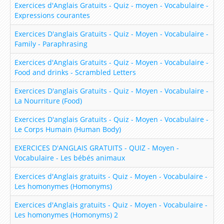
Exercices d'Anglais Gratuits - Quiz - moyen - Vocabulaire -
Expressions courantes
Se présenter en anglais
Exercices D'anglais Gratuits - Quiz - Moyen - Vocabulaire -
Les Modaux en Anglais
Family - Paraphrasing
Apprendre les noms des Animaux en Anglais
Exercices d'Anglais Gratuits - Quiz - Moyen - Vocabulaire -
Parcours d'apprentissage sur le pluriel en Anglais
Food and drinks - Scrambled Letters
Ecrire la date en Anglais
Exercices D'anglais Gratuits - Quiz - Moyen - Vocabulaire -
La Nourriture (Food)
Les Ressources de la Méthode
Exercices D'anglais Gratuits - Quiz - Moyen - Vocabulaire -
Leçon 1 My name is Steeve. I want to speak
Le Corps Humain (Human Body)
english!
EXERCICES D'ANGLAIS GRATUITS - QUIZ - Moyen -
Leçon 2 Meeting a new friend
Vocabulaire - Les bébés animaux
Lesson 3 – How are you ?
Exercices d'Anglais gratuits - Quiz - Moyen - Vocabulaire -
Les homonymes (Homonyms)
Lesson 4 – How old are you ?
Exercices d'Anglais gratuits - Quiz - Moyen - Vocabulaire -
Lesson 5 – My family
Les homonymes (Homonyms) 2