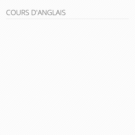
Lesson 29 – How long have you studied French ?
COURS D'ANGLAIS
Lesson 30 – You’ve already been a big champion,
haven’t you ?
Vidéos
Vidéos Ted et Betty
Lire et écouter des livres en anglais (english talking
book)
Animations et Vidéos en Anglais
Chansons et Comptines pour apprendre l'anglais
Dessins animés pour apprendre l'anglais
Extraits de films, documentaires, discours pour
apprendre l'anglais
Karaoke version Anglaise