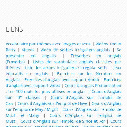
Lesson 29 – How long have you studied French ?
Lesson 30 – You’ve already been a big champion,
haven’t you ?
LIENS
Vidéos
Vocabulaire par thèmes avec images et sons
|
Vidéos Ted et
Vidéos Ted et Betty
Betty
|
Vidéos
|
Vidéo de verbes irréguliers anglais
|
Se
présenter en anglais
|
Proverbes en anglais
Lire et écouter des livres en anglais (english talking
(Proverbs)
|
Listes de vocabulaire anglais classées par
thèmes
|
Liste des verbes irréguliers / Irregular verbs
|
Jeux
book)
éducatifs en anglais
|
Exercices sur les Nombres en
Animations et Vidéos en Anglais
Anglais
|
Exercices d'anglais avec support Audio
|
Exercices
d'anglais avec support Vidéo
|
Cours d'anglais Prononciation
Chansons et Comptines pour apprendre l'anglais
: Les 100 mots les plus utilisés en anglais |
Cours d'Anglais
sur "If" clauses
|
Cours d'Anglais sur l'emploi de
Dessins animés pour apprendre l'anglais
Can
|
Cours d'Anglais sur l'emploi de Have
|
Cours d'Anglais
Extraits de films, documentaires, discours pour
sur l'emploi de May / Might
|
Cours d'Anglais sur l'emploi de
Much et Many
|
Cours d'Anglais sur l'emploi de
apprendre l'anglais
Must
|
Cours d'Anglais sur l'emploi de Since et For
|
Cours
Karaoke version Anglaise