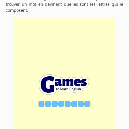
trouver un mot en devinant quelles sont les lettres qui le
Se présenter en anglais
composent.
Les Modaux en Anglais
Apprendre les noms des Animaux en Anglais
Parcours d'apprentissage sur le pluriel en Anglais
Ecrire la date en Anglais
Les Ressources de la Méthode
Leçon 1 My name is Steeve. I want to speak
english!
Leçon 2 Meeting a new friend
Lesson 3 – How are you ?
Lesson 4 – How old are you ?
Lesson 5 – My family