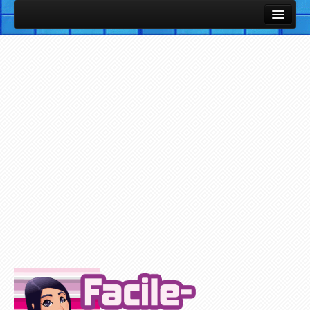
Cours et Leçons
Fiches Utiles / Mémos
Vocabulaire Anglais par thème avec images et sons
Listes de vocabulaire anglais classées par thèmes
Cours et Leçons de Base en Anglais
Petites notions d'Anglais
Exercices / Quiz
Exercices des Cours
Exercices avec support Vidéo
Exercices avec support Audio
Plus d'Exercices