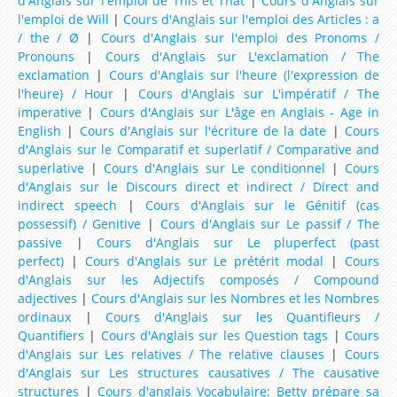
d'Anglais sur l'emploi de This et That
|
Cours d'Anglais sur
l'emploi de Will
|
Cours d'Anglais sur l'emploi des Articles : a
Conversations avec Ted et betty
/ the / Ø
|
Cours d'Anglais sur l'emploi des Pronoms /
Pronouns
|
Cours d'Anglais sur L'exclamation / The
Jeux / Coloriage
exclamation
|
Cours d'Anglais sur l'heure (l'expression de
l'heure) / Hour
|
Cours d'Anglais sur L'impératif / The
Coloriage en ligne
imperative
|
Cours d'Anglais sur L'âge en Anglais - Age in
Coloriage à imprimer
English
|
Cours d'Anglais sur l'écriture de la date
|
Cours
d'Anglais sur le Comparatif et superlatif / Comparative and
Jeux
superlative
|
Cours d'Anglais sur Le conditionnel
|
Cours
d'Anglais sur le Discours direct et indirect / Direct and
Jeux de Mots
indirect speech
|
Cours d'Anglais sur le Génitif (cas
possessif) / Genitive
|
Cours d'Anglais sur Le passif / The
Jeux de Mots Mêlés
passive
|
Cours d'Anglais sur Le pluperfect (past
perfect)
|
Cours d'Anglais sur Le prétérit modal
|
Cours
Jeux du Pendu
d'Anglais sur les Adjectifs composés / Compound
adjectives
|
Cours d'Anglais sur les Nombres et les Nombres
Jeux de Mots Croisés
ordinaux
|
Cours d'Anglais sur les Quantifieurs /
Quantifiers
|
Cours d'Anglais sur les Question tags
|
Cours
Jeux de Mémoire
d'Anglais sur Les relatives / The relative clauses
|
Cours
d'Anglais sur Les structures causatives / The causative
Ressources par niveau
structures
|
Cours d'anglais Vocabulaire: Betty prépare sa