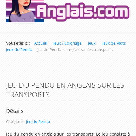
Exercices sur la Date en Anglais
Exercices sur les Nombres en Anglais
Exercices pour apprendre l'heure en Anglais
Vous êtes ici :
Accueil
Jeux / Coloriage
Jeux
Jeux de Mots
Exercices de Conjugaison en Anglais
Jeux du Pendu
Jeu du Pendu en anglais sur les transports
Exercices de Grammaire Anglaise
Exercices de Vocabulaire en Anglais
JEU DU PENDU EN ANGLAIS SUR LES
Les parcours d'apprentissage (Inscription
TRANSPORTS
obligatoire)
Parcours du Présent Simple
Détails
Parcours sur les Couleurs en Anglais
Catégorie :
Jeu du Pendu
Parcours du prétérit simple / Simple Past
Jeu du Pendu en anglais sur les transports. Le jeu consiste à
Parcours d'apprentissage sur les Nombres