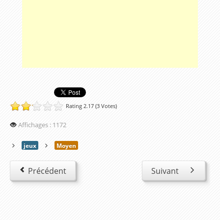
Lesson 6 – Pets
Lesson 7 – Colours
Lesson 8 – Prepositions
Lesson 9 – What does she look like?
Lesson 10 – I can count from 0 to 1000
Lesson 11 – What is the date today ?
Rating 2.17 (3 Votes)
Lesson 12 – What’s the weather like ?
Lesson 13 – At home
Affichages : 1172
Lesson 14 – At school
jeux
Moyen
Lesson 15 – What time is it ?
Précédent
Suivant
Lesson 16 – In my bedroom
Lesson 17 – What do you like to eat ?
Lesson 18 – Let’s go shopping!