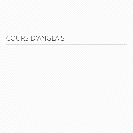
Lesson 19 – Do you like..?
Lesson 20 – My daily routine
Lesson 21 – How much is this dress ?
Lesson 22 – Can you tell me the way to…?
COURS D'ANGLAIS
Lesson 23 – What are you doing ?
Lesson 24 – Can you come and see me this
evening ?
Lesson 25 – What did you do yesterday night ?
Lesson 26 – Where did you go on holidays last
summer ?
Lesson 27 – What were you doing yesterday
when…?
Lesson 28 – But, I have just finished the
housework !