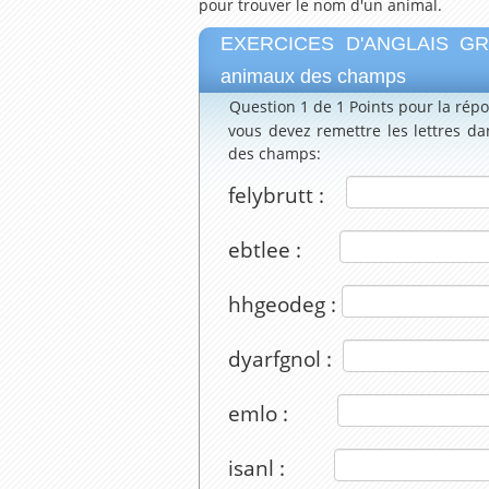
pour trouver le nom d'un animal.
EXERCICES D'ANGLAIS GRAT
animaux des champs
Question 1 de 1
Points pour la rép
vous devez remettre les lettres d
des champs:
felybrutt :
ebtlee :
hhgeodeg :
dyarfgnol :
emlo :
isanl :