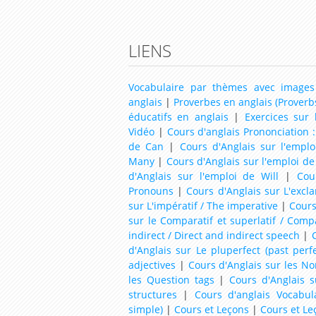
LIENS
Vocabulaire par thèmes avec images
anglais
|
Proverbes en anglais (Proverb
éducatifs en anglais
|
Exercices sur
Vidéo
|
Cours d'anglais Prononciation :
de Can
|
Cours d'Anglais sur l'empl
Many
|
Cours d'Anglais sur l'emploi d
d'Anglais sur l'emploi de Will
|
Cou
Pronouns
|
Cours d'Anglais sur L'excl
sur L'impératif / The imperative
|
Cours
sur le Comparatif et superlatif / Comp
indirect / Direct and indirect speech
|
C
d'Anglais sur Le pluperfect (past perfe
adjectives
|
Cours d'Anglais sur les N
les Question tags
|
Cours d'Anglais s
structures
|
Cours d'anglais Vocabul
simple)
|
Cours et Leçons
|
Cours et Le