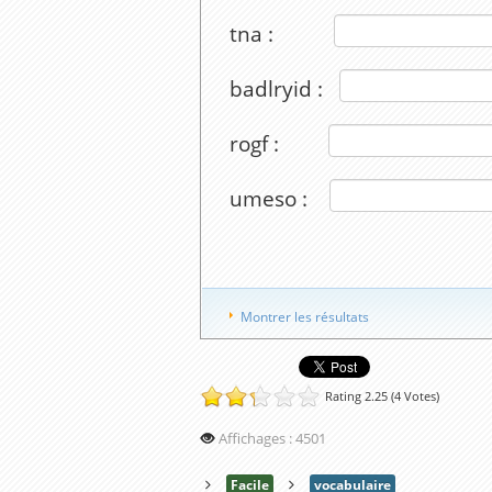
tna :
badlryid :
rogf :
umeso :
Montrer les résultats
Rating 2.25 (4 Votes)
Affichages : 4501
Facile
vocabulaire