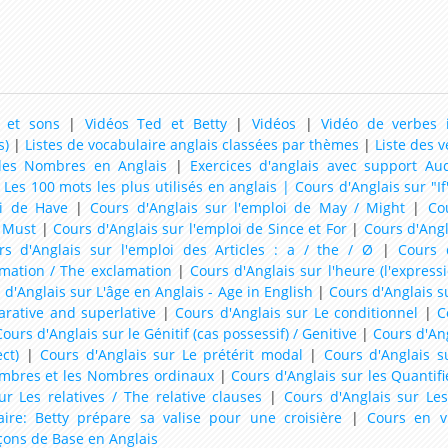
 et sons
|
Vidéos Ted et Betty
|
Vidéos
|
Vidéo de verbes i
s)
|
Listes de vocabulaire anglais classées par thèmes
|
Liste des v
 les Nombres en Anglais
|
Exercices d'anglais avec support Au
 Les 100 mots les plus utilisés en anglais |
Cours d'Anglais sur "If
oi de Have
|
Cours d'Anglais sur l'emploi de May / Might
|
Co
e Must
|
Cours d'Anglais sur l'emploi de Since et For
|
Cours d'Angl
rs d'Anglais sur l'emploi des Articles : a / the / Ø
|
Cours 
amation / The exclamation
|
Cours d'Anglais sur l'heure (l'express
 d'Anglais sur L'âge en Anglais - Age in English
|
Cours d'Anglais su
arative and superlative
|
Cours d'Anglais sur Le conditionnel
|
C
ours d'Anglais sur le Génitif (cas possessif) / Genitive
|
Cours d'Ang
ct)
|
Cours d'Anglais sur Le prétérit modal
|
Cours d'Anglais 
ombres et les Nombres ordinaux
|
Cours d'Anglais sur les Quantifi
ur Les relatives / The relative clauses
|
Cours d'Anglais sur Les
aire: Betty prépare sa valise pour une croisière
|
Cours en v
çons de Base en Anglais