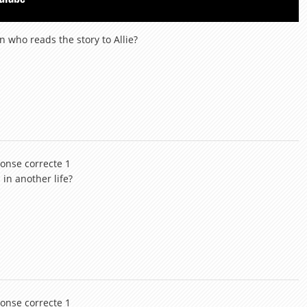
 who reads the story to Allie?
ponse correcte 1
in another life?
ponse correcte 1