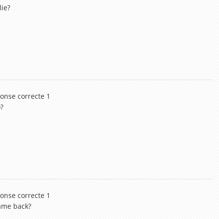
lie?
ponse correcte 1
o?
ponse correcte 1
ame back?