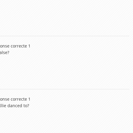
ponse correcte 1
alse?
ponse correcte 1
llie danced to?