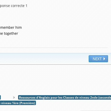
éponse correcte 1
remember him
me together
NEXT
Ressources d'Anglais pour les Classes de niveau 2nde (seconde
e niveau 1ère (Première)