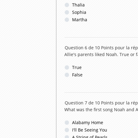
Thalia
Sophia
Martha
Question 6 de 10
Points pour la ré
Allie's parents liked Noah. True or f
True
False
Question 7 de 10
Points pour la ré
What was the first song Noah and A
Alabamy Home
I'll Be Seeing You
A String of Pearls