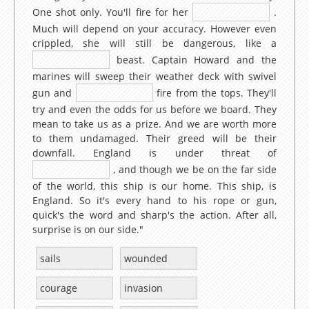
Lesson 19 – Do you like..?
One shot only. You'll fire for her
.
Much will depend on your accuracy. However even
Lesson 20 – My daily routine
crippled, she will still be dangerous, like a
Lesson 21 – How much is this dress ?
beast. Captain Howard and the
marines will sweep their weather deck with swivel
Lesson 22 – Can you tell me the way to…?
gun and
fire from the tops. They'll
Lesson 23 – What are you doing ?
try and even the odds for us before we board. They
mean to take us as a prize. And we are worth more
Lesson 24 – Can you come and see me this
to them undamaged. Their greed will be their
evening ?
downfall. England is under threat of
, and though we be on the far side
Lesson 25 – What did you do yesterday night ?
of the world, this ship is our home. This ship, is
Lesson 26 – Where did you go on holidays last
England. So it's every hand to his rope or gun,
quick's the word and sharp's the action. After all,
summer ?
surprise is on our side."
Lesson 27 – What were you doing yesterday
sails
wounded
when…?
Lesson 28 – But, I have just finished the
courage
invasion
housework !