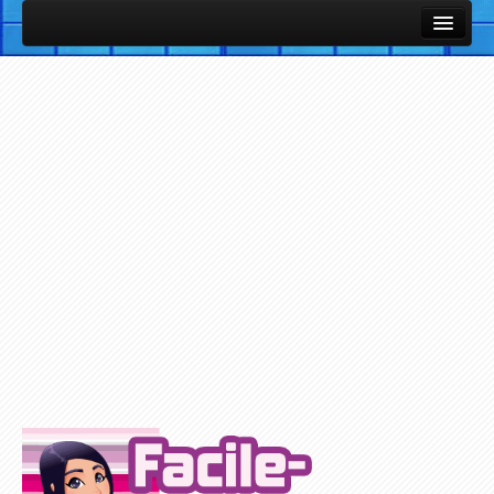
Cours et Leçons
Fiches Utiles / Mémos
Vocabulaire Anglais par thème avec images et sons
Listes de vocabulaire anglais classées par thèmes
Cours et Leçons de Base en Anglais
Petites notions d'Anglais
Exercices / Quiz
Exercices des Cours
Exercices avec support Vidéo
Exercices avec support Audio
Plus d'Exercices