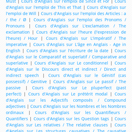
Must
|
Cours d'Anglais sur l'emploi de Since et For
|
Cours
4ème
d'Anglais sur l'emploi de This et That
|
Cours d'Anglais sur
l'emploi de Will
|
Cours d'Anglais sur l'emploi des Articles : a
Ressources d'Anglais pour les Classes de niveau
/ the / Ø
|
Cours d'Anglais sur l'emploi des Pronoms /
3ème
Pronouns
|
Cours d'Anglais sur L'exclamation / The
exclamation
|
Cours d'Anglais sur l'heure (l'expression de
Ressources d'Anglais pour les Classes de niveau
l'heure) / Hour
|
Cours d'Anglais sur L'impératif / The
2nde (Seconde)
imperative
|
Cours d'Anglais sur L'âge en Anglais - Age in
English
|
Cours d'Anglais sur l'écriture de la date
|
Cours
Ressources d'Anglais pour les Classes de niveau
d'Anglais sur le Comparatif et superlatif / Comparative and
1ère (Première)
superlative
|
Cours d'Anglais sur Le conditionnel
|
Cours
d'Anglais sur le Discours direct et indirect / Direct and
Ressources d'Anglais pour les Classes de niveau
indirect speech
|
Cours d'Anglais sur le Génitif (cas
Terminale
possessif) / Genitive
|
Cours d'Anglais sur Le passif / The
passive
|
Cours d'Anglais sur Le pluperfect (past
Dictionnaire Anglais
perfect)
|
Cours d'Anglais sur Le prétérit modal
|
Cours
d'Anglais sur les Adjectifs composés / Compound
adjectives
|
Cours d'Anglais sur les Nombres et les Nombres
ordinaux
|
Cours d'Anglais sur les Quantifieurs /
Quantifiers
|
Cours d'Anglais sur les Question tags
|
Cours
d'Anglais sur Les relatives / The relative clauses
|
Cours
d'Anglais sur Les structures causatives / The causative