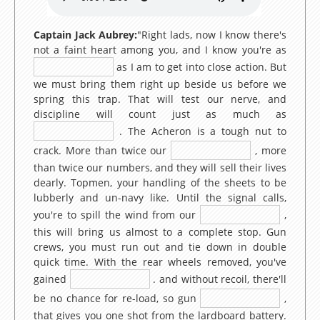
Lesson 6 – Pets
Lesson 7 – Colours
Captain Jack Aubrey:
"Right lads, now I know there's
not a faint heart among you, and I know you're as
Lesson 8 – Prepositions
as I am to get into close action. But
Lesson 9 – What does she look like?
we must bring them right up beside us before we
spring this trap. That will test our nerve, and
Lesson 10 – I can count from 0 to 1000
discipline will count just as much as
Lesson 11 – What is the date today ?
. The Acheron is a tough nut to
crack. More than twice our
, more
Lesson 12 – What’s the weather like ?
than twice our numbers, and they will sell their lives
Lesson 13 – At home
dearly. Topmen, your handling of the sheets to be
lubberly and un-navy like. Until the signal calls,
Lesson 14 – At school
you're to spill the wind from our
,
Lesson 15 – What time is it ?
this will bring us almost to a complete stop. Gun
crews, you must run out and tie down in double
Lesson 16 – In my bedroom
quick time. With the rear wheels removed, you've
gained
. and without recoil, there'll
Lesson 17 – What do you like to eat ?
be no chance for re-load, so gun
,
Lesson 18 – Let’s go shopping!
that gives you one shot from the lardboard battery.