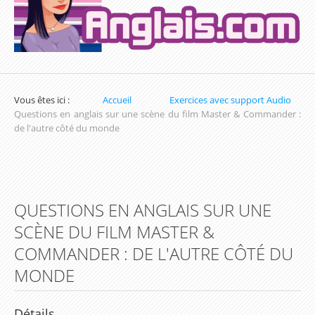
Exercices sur la Date en Anglais
Exercices sur les Nombres en Anglais
Exercices pour apprendre l'heure en Anglais
Vous êtes ici :
Accueil
Exercices avec support Audio
Exercices de Conjugaison en Anglais
Questions en anglais sur une scène du film Master & Commander :
de l'autre côté du monde
Exercices de Grammaire Anglaise
Exercices de Vocabulaire en Anglais
Les parcours d'apprentissage (Inscription
QUESTIONS EN ANGLAIS SUR UNE
obligatoire)
SCÈNE DU FILM MASTER &
Parcours du Présent Simple
COMMANDER : DE L'AUTRE CÔTÉ DU
Parcours sur les Couleurs en Anglais
MONDE
Parcours du prétérit simple / Simple Past
Détails
Parcours d'apprentissage sur les Nombres