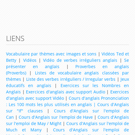
Ressources d'Anglais pour les Classes de niveau CP
Ressources d'Anglais pour les Classes de niveau
CE1
Ressources d'Anglais pour les Classes de niveau
LIENS
CE2
Vocabulaire par thèmes avec images et sons
|
Vidéos Ted et
Ressources d'Anglais pour les Classes de niveau
Betty
|
Vidéos
|
Vidéo de verbes irréguliers anglais
|
Se
CM1
présenter en anglais
|
Proverbes en anglais
(Proverbs)
|
Listes de vocabulaire anglais classées par
Ressources d'Anglais pour les Classes de niveau
thèmes
|
Liste des verbes irréguliers / Irregular verbs
|
Jeux
CM2
éducatifs en anglais
|
Exercices sur les Nombres en
Anglais
|
Exercices d'anglais avec support Audio
|
Exercices
Ressources d'Anglais pour les Classes de niveau
d'anglais avec support Vidéo
|
Cours d'anglais Prononciation
6ème
: Les 100 mots les plus utilisés en anglais |
Cours d'Anglais
sur "If" clauses
|
Cours d'Anglais sur l'emploi de
Ressources d'Anglais pour les Classes de niveau
Can
|
Cours d'Anglais sur l'emploi de Have
|
Cours d'Anglais
5ème
sur l'emploi de May / Might
|
Cours d'Anglais sur l'emploi de
Much et Many
|
Cours d'Anglais sur l'emploi de
Ressources d'Anglais pour les Classes de niveau